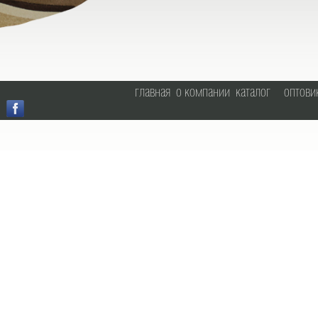
главная
о компании
каталог
оптови