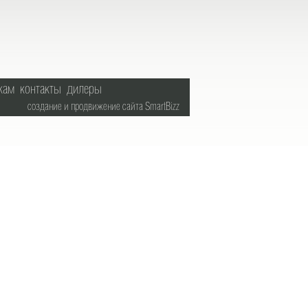
кам
контакты
дилеры
создание и продвижение сайта
SmartBizz