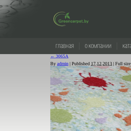
главная
о компании
кат
←
3065А
By
admin
|
Published
17.12.2013
|
Full size