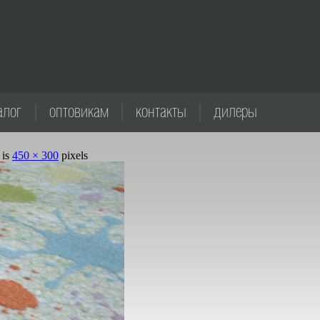
алог
оптовикам
контакты
дилеры
 is
450 × 300
pixels